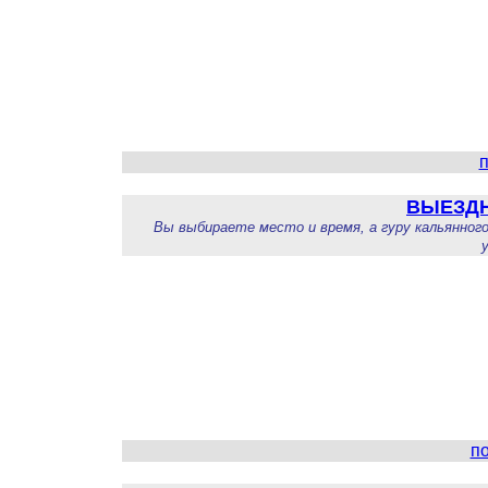
п
ВЫЕЗДН
Вы выбираете место и время, а гуру кальянно
п