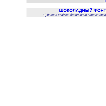
п
ШОКОЛАДНЫЙ ФОН
Чудесное сладкое дополнение вашего пра