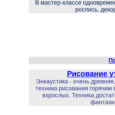
В мастер-классе одновремен
роспись, дек
П
Рисование у
Энкаустика - очень древня
техника рисования горячим в
взрослых. Техника достат
фантази