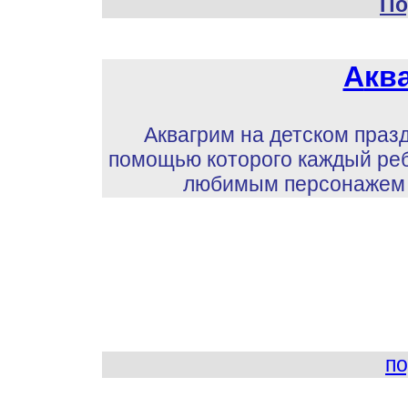
По
А
кв
Аквагрим на детском празд
помощью которого каждый реб
любимым персонажем и
по