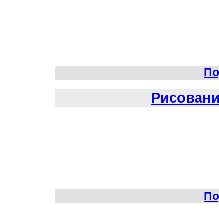
По
Рисовани
По