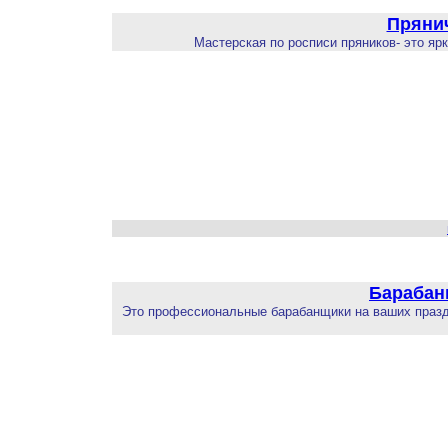
Пряни
Мастерская по росписи пряников- это яр
Барабан
Это профессиональные барабанщики на ваших праздни