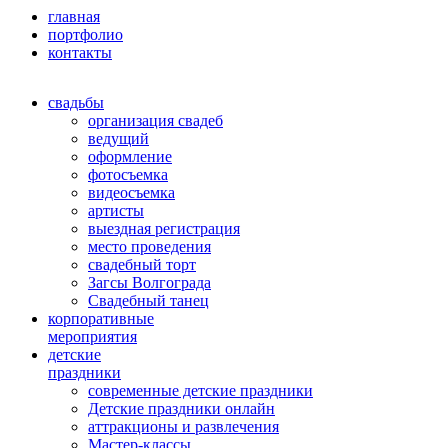
главная
портфолио
контакты
свадьбы
организация свадеб
ведущий
оформление
фотосъемка
видеосъемка
артисты
выездная регистрация
место проведения
свадебный торт
Загсы Волгограда
Свадебный танец
корпоративные
мероприятия
детские
праздники
современные детские праздники
Детские праздники онлайн
аттракционы и развлечения
Мастер-классы