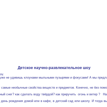
Детское научно-развлекательное шоу
оу.
 уже не удивишь клоунами мыльными пузырями и фокусами! А мы предла
 самые необычные свойства веществ и предметов. Конечно, не без пом
ный снег? как сделать воду твёрдой? как приручить огонь и
ветер
?
На
день рождения домой или в кафе, в детский сад или школу. И тогда вы