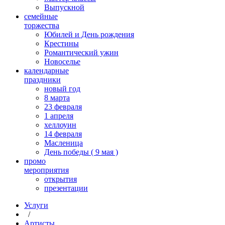
Выпускной
cемейные
торжества
Юбилей и День рождения
Крестины
Романтический ужин
Новоселье
календарные
праздники
новый год
8 марта
23 февраля
1 апреля
хеллоуин
14 февраля
Масленица
День победы ( 9 мая )
промо
мероприятия
открытия
презентации
Услуги
/
Артисты