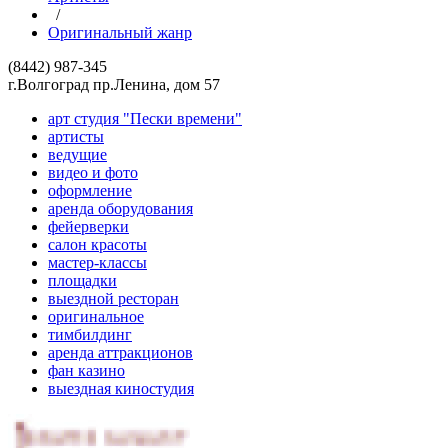
/
Оригинальный жанр
(8442) 987-345
г.Волгоград пр.Ленина, дом 57
арт студия "Пески времени"
артисты
ведущие
видео и фото
оформление
аренда оборудования
фейерверки
салон красоты
мастер-классы
площадки
выездной ресторан
оригинальное
тимбилдинг
аренда аттракционов
фан казино
выездная киностудия