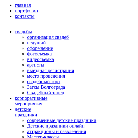
главная
портфолио
контакты
свадьбы
организация свадеб
ведущий
оформление
фотосъемка
видеосъемка
артисты
выездная регистрация
место проведения
свадебный торт
Загсы Волгограда
Свадебный танец
корпоративные
мероприятия
детские
праздники
современные детские праздники
Детские праздники онлайн
аттракционы и развлечения
Мастер-классы