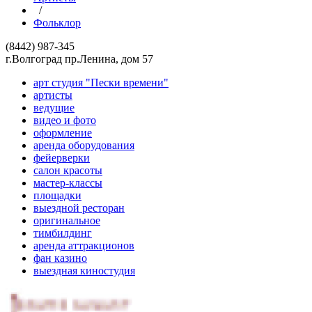
/
Фольклор
(8442) 987-345
г.Волгоград пр.Ленина, дом 57
арт студия "Пески времени"
артисты
ведущие
видео и фото
оформление
аренда оборудования
фейерверки
салон красоты
мастер-классы
площадки
выездной ресторан
оригинальное
тимбилдинг
аренда аттракционов
фан казино
выездная киностудия