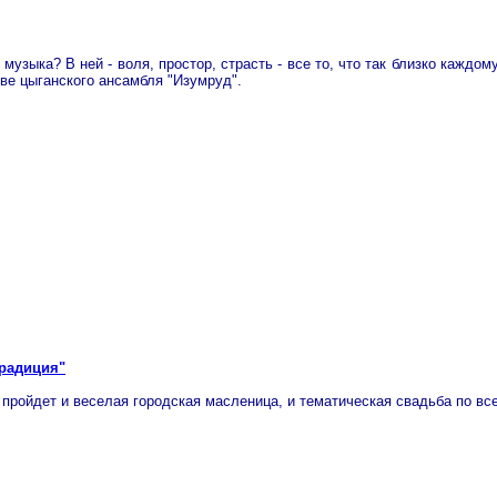
музыка? В ней - воля, простор, страсть - все то, что так близко каждо
тве цыганского ансамбля "Изумруд".
традиция"
пройдет и веселая городская масленица, и тематическая свадьба по в