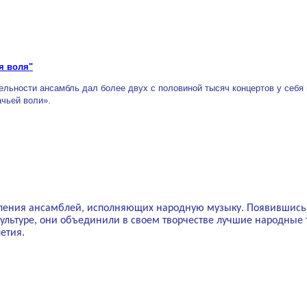
я воля"
льности ансамбль дал более двух с половиной тысяч концертов у себя в
ачьей воли».
оления ансамблей, исполняющих народную музыку. Появившись в
культуре, они объединили в своем творчестве лучшие народны
летия.