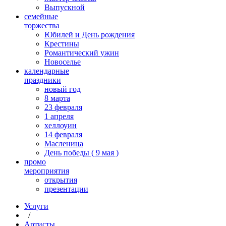
Выпускной
cемейные
торжества
Юбилей и День рождения
Крестины
Романтический ужин
Новоселье
календарные
праздники
новый год
8 марта
23 февраля
1 апреля
хеллоуин
14 февраля
Масленица
День победы ( 9 мая )
промо
мероприятия
открытия
презентации
Услуги
/
Артисты