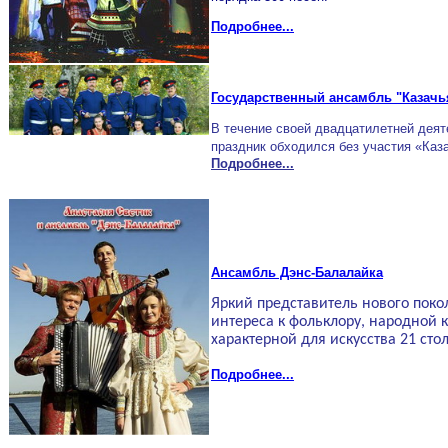
Подробнее...
Государственный ансамбль "Казачь
В течение своей двадцатилетней деяте
праздник обходился без участия «Каз
Подробнее...
Ансамбль Дэнс-Балалайка
Яркий представитель нового пок
интереса к фольклору, народной 
характерной для искусства 21 сто
Подробнее...